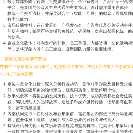
数字媒体矩阵：官网、社交媒体账号、企业宣传片、产品介绍H5等
平台，是集团与公众及客户沟通的主要窗口。设计需注重用户体验，
格统一且交互流畅，并深度融合“i”（智能、互联）的概念，展现集团
数字化能力。
市场传播物料：在行业展会、产品发布会、广告宣传及公关活动中使
的所有物料，都需严格遵循形象规范，确保每一次露出都强化统一的
牌信息。
企业文化载体：对内发行的刊物、员工手册、内部奖项、文化活动视
等，是将形象内涵向员工渗透、凝聚团队力量的重要途径。
、 策略性策划与动态管理
秀的企业形象是策划出来的，更是管理出来的。博创 i 荣信集团的形象策
包含以下策略层面：
定位与差异化分析：深入分析行业趋势、竞争对手形象及目标受众偏
好，明确集团形象的独特定位，避免同质化，塑造鲜明个性。
故事化叙事：将集团的发展历程、技术优势、成功案例和社会责任实
践，编织成动人的品牌故事，通过多种媒介进行传播，使形象有血有
肉，富有情感温度。
内部认同先行：在对外发布新形象前，需在集团内部进行充分沟通与
导，使全体员工理解、认同并成为新形象的践行者与代言人。
持续评估与优化：建立形象管理规范与监测机制，定期评估形象应用
一致性与市场反馈，并根据集团业务发展、市场变化进行适度的迭代