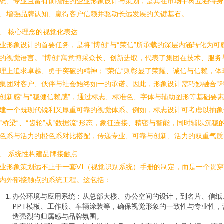
统、专业且富有前瞻性的企业形象设计与策划，是其在市场中树立独特身
、增强品牌认知、赢得客户信赖并驱动长远发展的关键基石。
、 核心理念的视觉化表达
业形象设计的首要任务，是将“博创”与“荣信”所承载的深层内涵转化为可
的视觉语言。“博创”寓意博采众长、创新进取，代表了集团在技术、服务
理上追求卓越、勇于突破的精神；“荣信”则彰显了荣耀、诚信与信赖，体
集团对客户、伙伴与社会始终如一的承诺。因此，形象设计需巧妙融合“
创新感”与“稳健信赖感”，通过标志、标准色、字体与辅助图形等基础要
建一个既现代锐利又厚重可靠的视觉体系。例如，标志设计可考虑以抽象
“桥梁”、“齿轮”或“数据流”形态，象征连接、精密与智能，同时辅以沉稳
色系与活力的橙色系对比搭配，传递专业、可靠与创新、活力的双重气质
、 系统性构建品牌接触点
业形象策划远不止于一套VI（视觉识别系统）手册的制定，而是一个贯
内外部接触点的系统工程。这包括：
办公环境与应用系统：从总部大楼、办公空间的设计，到名片、信纸
PPT模板、工作服、车辆涂装等，确保视觉形象的一致性与专业性，
造强烈的归属感与品牌氛围。